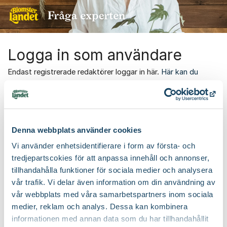
Hoppa till innehåll
Logga in som användare
Endast registrerade redaktörer loggar in här.
Här kan du
skriva ett inlägg i forumet
.
Email
Denna webbplats använder cookies
Password
Vi använder enhetsidentifierare i form av första- och
tredjepartscokies för att anpassa innehåll och annonser,
tillhandahålla funktioner för sociala medier och analysera
vår trafik. Vi delar även information om din användning av
Logga in
vår webbplats med våra samarbetspartners inom sociala
medier, reklam och analys. Dessa kan kombinera
Glömt dina inloggningsuppgifter?
//
informationen med annan data som du har tillhandahållit