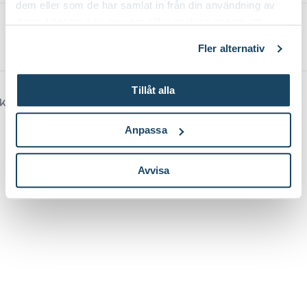
dem eller som de har samlat in från din användning av
deras tjänster. Läs mer om olika cookies genom att
Logga in
klicka på länken 'Fler alternativ'."
Om cookies
Fler alternativ
Tillåt alla
Kundforum från
Anpassa
Avvisa