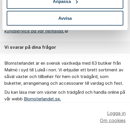
bidra med dina erfarenheter.
Bli medlem i kundklubben här.
Anpassa
Avvisa
Gäller din fråga annat än växter och trädgård hjälper vi dig
via
kundservice på vår hemsida.
Vi svarar på dina frågor
Blomsterlandet är en svensk växtkedja med 63 butiker från
Malmö i syd till Luleå i norr. Vi erbjuder ett brett sortiment av
såväl växter och tillbehör för hem och trädgård, som
buketter, arrangemang och accessoarer till vardag och fest.
Du kan läsa mer om växter och trädgård och handla online på
vår webb
Blomsterlandet.se.
Logga in
Om cookies