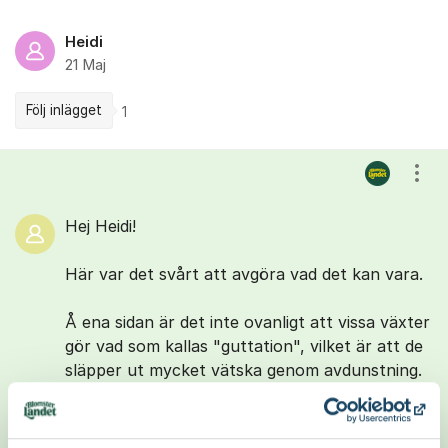
Heidi
21 Maj
Följ inlägget
1
Kommentarer
Visa
Hej Heidi!
Här var det svårt att avgöra vad det kan vara.
Å ena sidan är det inte ovanligt att vissa växter
gör vad som kallas "guttation", vilket är att de
släpper ut mycket vätska genom avdunstning.
Flera sorters växter kan då släppa ut så
mycket fukt att det rakt ut droppar från
bladen.