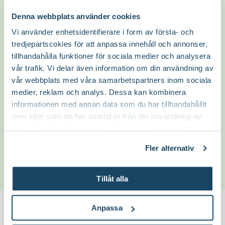
Denna webbplats använder cookies
Å andra sidan så finns också en risk att det
Vi använder enhetsidentifierare i form av första- och
bladet har någon infektion eller tecken på röta,
tredjepartscokies för att anpassa innehåll och annonser,
då begonia är ganska känslig för detta.
tillhandahålla funktioner för sociala medier och analysera
vår trafik. Vi delar även information om din användning av
Jag skulle rekommendera att för säkerhets
vår webbplats med våra samarbetspartners inom sociala
skull ta bort det bladet och hålla ett litet öga
medier, reklam och analys. Dessa kan kombinera
på plantan. Din begonia verkar må riktigt bra
informationen med annan data som du har tillhandahållit
överlag så har du tur kommer den återhämta
dem eller som de har samlat in från din användning av
sig fint.
deras tjänster. Läs mer om olika cookies genom att
klicka på länken 'Fler alternativ'."
Lycka till! 🌱
Fler alternativ
Jennie Liberg
Trädgårdsmästare
27 Maj
Tillåt alla
Anpassa
För att skriva din fråga i forumet behöver du logga in i