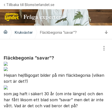
Hoppa till innehåll
Tillbaka till Blomsterlandet.se
Ti
Krukväxter
Fläckbegonia ”savar”?
Visa
Fläckbegonia ”savar”?
Hejsan hej!Bigogat bilder på min fläckbegonia (vilken
sort är det?)
som jag haft i säkert 30 år (om inte längre) och den
har fått liksom ett blad som ”savar” men det är inte
vått. Vad är det och vad beror det på?