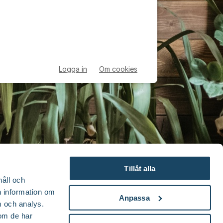
Logga in
Om cookies
Tillåt alla
håll och
en information om
Anpassa
 och analys.
om de har