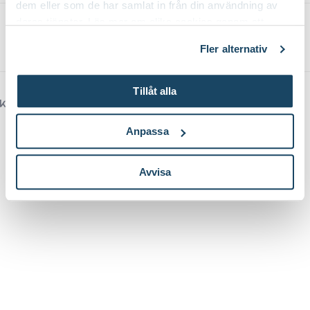
dem eller som de har samlat in från din användning av
deras tjänster. Läs mer om olika cookies genom att
Logga in
klicka på länken 'Fler alternativ'."
Om cookies
Fler alternativ
Tillåt alla
Kundforum från
Anpassa
Avvisa