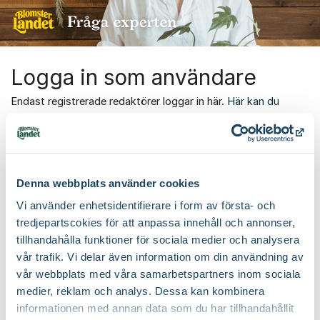
Hoppa till innehåll
Logga in som användare
Endast registrerade redaktörer loggar in här.
Här kan du
skriva ett inlägg i forumet
.
Email
Denna webbplats använder cookies
Password
Vi använder enhetsidentifierare i form av första- och
tredjepartscokies för att anpassa innehåll och annonser,
tillhandahålla funktioner för sociala medier och analysera
vår trafik. Vi delar även information om din användning av
Logga in
vår webbplats med våra samarbetspartners inom sociala
medier, reklam och analys. Dessa kan kombinera
Glömt dina inloggningsuppgifter?
//
informationen med annan data som du har tillhandahållit