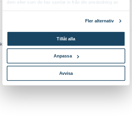
dem eller som de har samlat in från din användning av
deras tjänster. Läs mer om olika cookies genom att
Logga in
klicka på länken 'Fler alternativ'."
Om cookies
Fler alternativ
Tillåt alla
Kundforum från
Anpassa
Avvisa