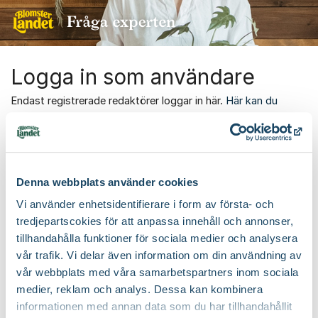
Hoppa till innehåll
Logga in som användare
Endast registrerade redaktörer loggar in här.
Här kan du
skriva ett inlägg i forumet
.
Email
Denna webbplats använder cookies
Password
Vi använder enhetsidentifierare i form av första- och
tredjepartscokies för att anpassa innehåll och annonser,
tillhandahålla funktioner för sociala medier och analysera
vår trafik. Vi delar även information om din användning av
Logga in
vår webbplats med våra samarbetspartners inom sociala
medier, reklam och analys. Dessa kan kombinera
Glömt dina inloggningsuppgifter?
//
informationen med annan data som du har tillhandahållit