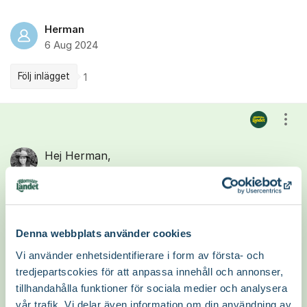
Herman
6 Aug 2024
Följ inlägget
1
Kommentarer
Visa
Hej Herman,
Tack för din fråga!
Vad roligt att du har ett egen odlat citronträd!
Denna webbplats använder cookies
Skottet som kommer och är väldigt
starkväxande är inte ett rotskott då det
Vi använder enhetsidentifierare i form av första- och
kommer uppe på stammen men är ett s k
tredjepartscokies för att anpassa innehåll och annonser,
vattenskott. De är väldigt starkväxande och
tillhandahålla funktioner för sociala medier och analysera
uppstår vid någon slags stress hos växten. Det
vår trafik. Vi delar även information om din användning av