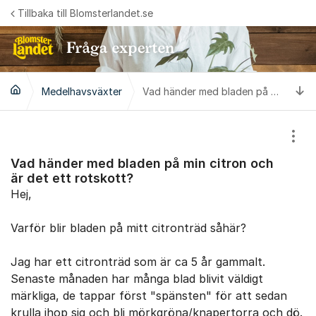
Hoppa till innehåll
Tillbaka till Blomsterlandet.se
Ti
Medelhavsväxter
Vad händer med bladen på min citron och är det ett rotskott?
Visa
Vad händer med bladen på min citron och
är det ett rotskott?
Hej,
Varför blir bladen på mitt citronträd såhär?
Jag har ett citronträd som är ca 5 år gammalt.
Senaste månaden har många blad blivit väldigt
märkliga, de tappar först "spänsten" för att sedan
krulla ihop sig och bli mörkgröna/knapertorra och dö.