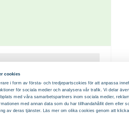
er du logga in i Blomsterlandets kundklubb.
Logga in
r cookies
rare i form av första- och tredjepartscokies för att anpassa inne
nktioner för sociala medier och analysera vår trafik. Vi delar äv
bplats med våra samarbetspartners inom sociala medier, reklam
mationen med annan data som du har tillhandahållit dem eller s
ing av deras tjänster. Läs mer om olika cookies genom att klicka