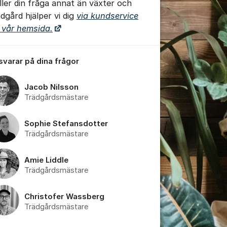
ller din fråga annat än växter och
ädgård hjälper vi dig
via kundservice
 vår hemsida.
 svarar på dina frågor
Jacob Nilsson
Trädgårdsmästare
Sophie Stefansdotter
Trädgårdsmästare
Amie Liddle
Trädgårdsmästare
tällningar för inlägg/kommentar
Christofer Wassberg
Trädgårdsmästare