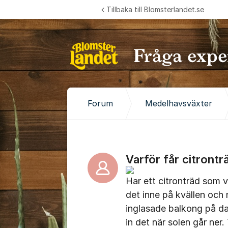
Hoppa till innehåll
Tillbaka till Blomsterlandet.se
Forum
Medelhavsväxter
Varför får citrontr
Har ett citronträd som vi
det inne på kvällen och n
inglasade balkong på dag
in det när solen går ner. 