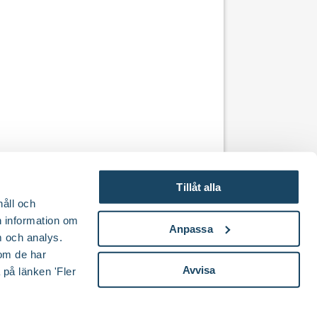
Tillåt alla
håll och
en information om
Anpassa
 och analys.
om de har
Avvisa
 på länken 'Fler
Logga in
Om cookies