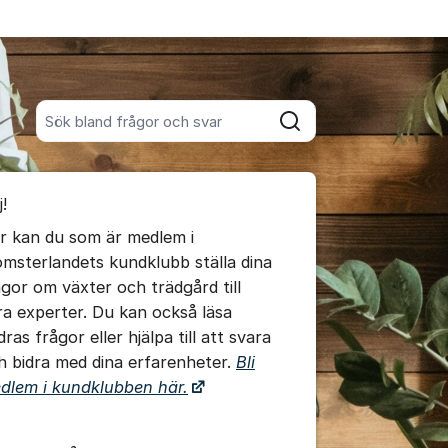
Sök bland alla inlägg
Sök
umet
!
te kommentaren
r kan du som är medlem i
omsterlandets kundklubb ställa dina
ällningar för inlägg/kommentar
ågor om växter och trädgård till
ra experter. Du kan också läsa
ras frågor eller hjälpa till att svara
h bidra med dina erfarenheter.
Bli
dlem i kundklubben här.