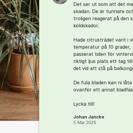
Det ser ut som att det m
skadan. De är tunnare och
troligen reagerat på den 
köldskador.
Hade citrusträdet varit i vi
temperatur på 10 grader, 
passerat tiden för vinterv
riktigt ljus plats ett tag t
det vid att stå på balkong
De fula bladen kan ni låta 
ovanför ett annat bladfäs
Lycka till!
Johan Jancke
5 Mar 2025