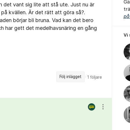
Gä
det vant sig lite att stå ute. Just nu är
tr
på kvällen. Är det rätt att göra så?.
på
laden börjar bli bruna. Vad kan det bero
ch har gett det medelhavsnäring en gång
Vi
Följ inlägget
1
följare
Visa/dölj ins