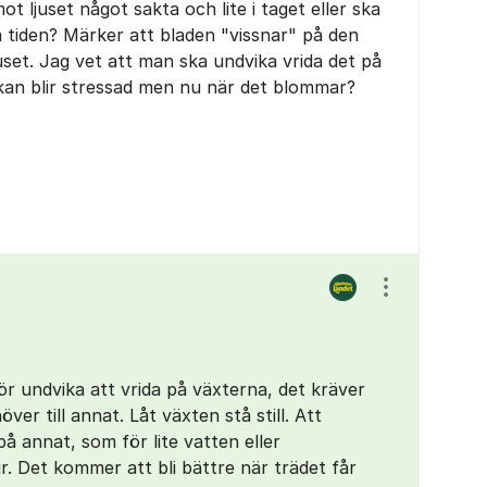
ot ljuset något sakta och lite i taget eller ska
a tiden? Märker att bladen "vissnar" på den
uset. Jag vet att man ska undvika vrida det på
 kan blir stressad men nu när det blommar?
Visa/dölj ins
bör undvika att vrida på växterna, det kräver
er till annat. Låt växten stå still. Att
å annat, som för lite vatten eller
r. Det kommer att bli bättre när trädet får