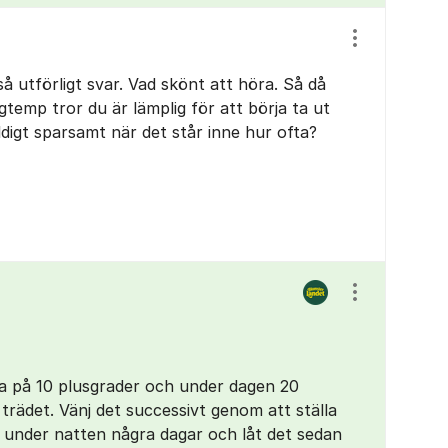
Visa/dölj ins
å utförligt svar. Vad skönt att höra. Så då
ngtemp tror du är lämplig för att börja ta ut
ldigt sparsamt när det står inne hur ofta?
Visa/dölj ins
a på 10 plusgrader och under dagen 20
 trädet. Vänj det successivt genom att ställa
 under natten några dagar och låt det sedan