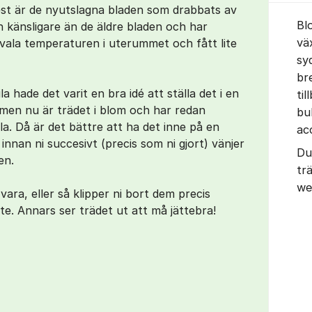
est är de nyutslagna bladen som drabbats av
Bl
 känsligare än de äldre bladen och har
vä
svala temperaturen i uterummet och fått lite
syd
br
la hade det varit en bra idé att ställa det i en
ti
men nu är trädet i blom och har redan
bu
ila. Då är det bättre att ha det inne på en
ac
ill innan ni succesivt (precis som ni gjort) vänjer
Du
en.
tr
w
vara, eller så klipper ni bort dem precis
te. Annars ser trädet ut att må jättebra!