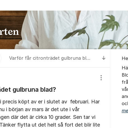
Om for
Varför får citronträdet gulbruna blad?
Hej
Till senas
Hä
Bl
Visa/dölj inst
fr
ädet gulbruna blad?
vå
and
 precis köpt av er i slutet av februari. Har
oc
u i början av mars är det ute i vår
me
en där det är cirka 10 grader. Sen tar vi
Tänker flytta ut det helt så fort det blir lite