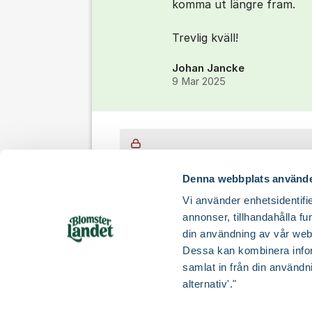
komma ut längre fram.
Trevlig kväll!
Johan Jancke
9 Mar 2025
För att skriva din fråga i forumet behöv
här.
Denna webbplats använde
Vi använder enhetsidentifie
annonser, tillhandahålla fu
din användning av vår web
Dessa kan kombinera infor
samlat in från din användn
Supportforum från
alternativ'."