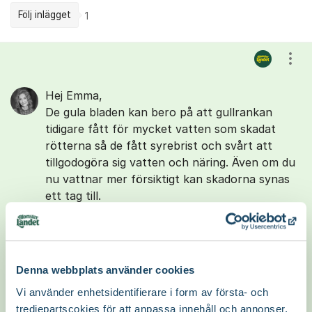
Följ inlägget
1
Kommentarer
Visa
Hej Emma,
De gula bladen kan bero på att gullrankan
tidigare fått för mycket vatten som skadat
rötterna så de fått syrebrist och svårt att
tillgodogöra sig vatten och näring. Även om du
nu vattnar mer försiktigt kan skadorna synas
ett tag till.
Även ljusbrist kan ge symptom med gula blad
och då särskilt på de äldre bladen. Näringsbrist,
till exempel kvävebrist, kan ge samma symtom.
Denna webbplats använder cookies
Vi använder enhetsidentifierare i form av första- och
Låt jorden torka ut ordentligt innan du vattnar
tredjepartscokies för att anpassa innehåll och annonser,