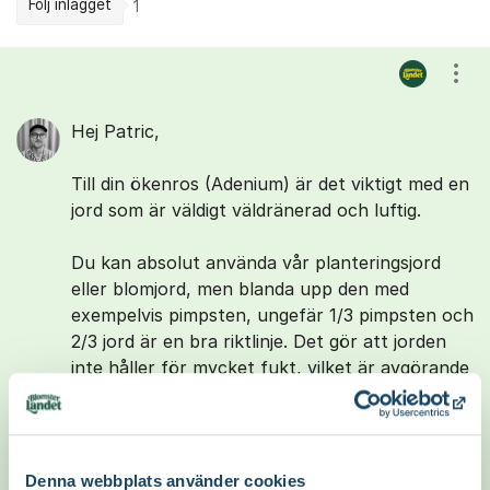
Följ inlägget
1
Kommentarer
Visa
Hej Patric,
Till din ökenros (Adenium) är det viktigt med en
jord som är väldigt väldränerad och luftig.
Du kan absolut använda vår planteringsjord
eller blomjord, men blanda upp den med
exempelvis pimpsten, ungefär 1/3 pimpsten och
2/3 jord är en bra riktlinje. Det gör att jorden
inte håller för mycket fukt, vilket är avgörande
för att rötterna ska må bra.
Ett annat bra alternativ är såjord. Den är
naturligt mer porös, dränerar bra och
Denna webbplats använder cookies