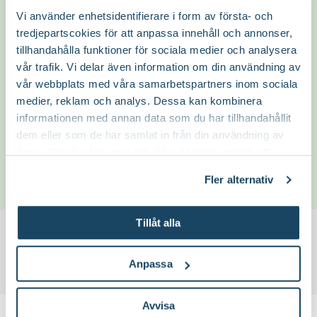
innehåller mindre näring, vilket passar
Vi använder enhetsidentifierare i form av första- och
ökenrosen fint. För mycket näring kan faktiskt
tredjepartscokies för att anpassa innehåll och annonser,
ge motsatt effekt och stressa plantan istället
tillhandahålla funktioner för sociala medier och analysera
för att hjälpa den att växa.
vår trafik. Vi delar även information om din användning av
vår webbplats med våra samarbetspartners inom sociala
Tänk också på att krukan ska ha bra
medier, reklam och analys. Dessa kan kombinera
dräneringshål.
informationen med annan data som du har tillhandahållit
dem eller som de har samlat in från din användning av
Lycka till! 🌿
deras tjänster. Läs mer om olika cookies genom att
klicka på länken 'Fler alternativ'."
Christofer Wassberg
Trädgårdsmästare
Fler alternativ
27 Apr
Tillåt alla
För att skriva din fråga i forumet behöver du logga in i
Blomsterlandets kundklubb.
Logga in här.
Anpassa
Hej!
Avvisa
Om forumet