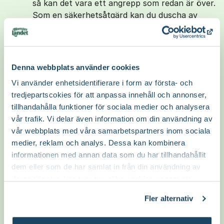
så kan det vara ett angrepp som redan är över.
Som en säkerhetsåtgärd kan du duscha av
bladverket med vatten för att få en
kvardröjande besökare att släppa taget och
sedan behandla med en lösning av grönsåpa
och vatten med en lite T-röd i. De flesta
Denna webbplats använder cookies
sprayflaskor är en halvliter och receptet är
Vi använder enhetsidentifierare i form av första- och
0,25 dl såpa och 4,75 dl vatten Ta gärna
tredjepartscokies för att anpassa innehåll och annonser,
ljummet vatten för att såpan ska lösa sig
tillhandahålla funktioner för sociala medier och analysera
lättare. Sedan tillsätter man 1 matsked
vår trafik. Vi delar även information om din användning av
rödsprit.
vår webbplats med våra samarbetspartners inom sociala
medier, reklam och analys. Dessa kan kombinera
Även om angreppet som orsak bladens
informationen med annan data som du har tillhandahållit
utseende är borta, så kan det vara andra
dem eller som de har samlat in från din användning av
småkryp som kan följa med in på
deras tjänster. Läs mer om olika cookies genom att
vinterförvaring, så jag tycker att det i det här
klicka på länken 'Fler alternativ'."
fallet kan vara värt en behandling.
Fler alternativ
Vänliga hälsningar,