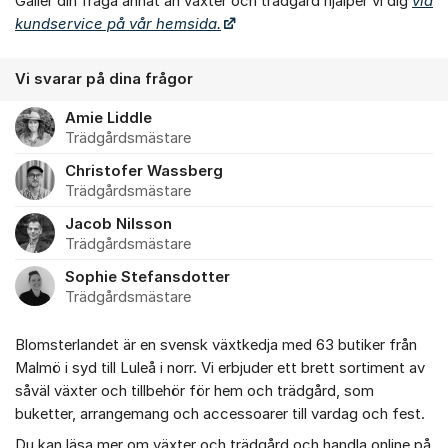
Gäller din fråga annat än växter och trädgård hjälper vi dig
via
kundservice på vår hemsida.
Vi svarar på dina frågor
Amie Liddle
Trädgårdsmästare
Christofer Wassberg
Trädgårdsmästare
Jacob Nilsson
Trädgårdsmästare
Sophie Stefansdotter
Trädgårdsmästare
Blomsterlandet är en svensk växtkedja med 63 butiker från
Malmö i syd till Luleå i norr. Vi erbjuder ett brett sortiment av
såväl växter och tillbehör för hem och trädgård, som
buketter, arrangemang och accessoarer till vardag och fest.
Du kan läsa mer om växter och trädgård och handla online på