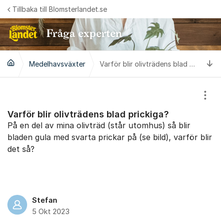
Hoppa till innehåll
Tillbaka till Blomsterlandet.se
Ti
Medelhavsväxter
Varför blir olivträdens blad prickiga?
Visa
Varför blir olivträdens blad prickiga?
På en del av mina olivträd (står utomhus) så blir
bladen gula med svarta prickar på (se bild), varför blir
det så?
Stefan
5 Okt 2023