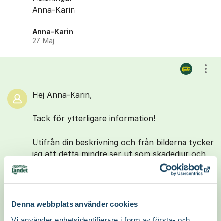
Anna-Karin
Anna-Karin
27 Maj
Visa
Hej Anna-Karin,
Tack för ytterligare information!
Utifrån din beskrivning och från bilderna tycker
jag att detta mindre ser ut som skadedjur och
mer ser ut som brännskador.
Om det är vatten eller vattendroppar på
bladen av en växt så agerar de som en lins
Denna webbplats använder cookies
under soliga dagar. Detta gör solens strålar
Vi använder enhetsidentifierare i form av första- och