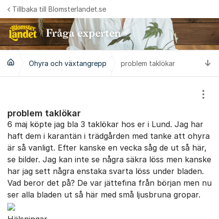
Hoppa till innehåll
Tillbaka till Blomsterlandet.se
Ti
Ohyra och växtangrepp
problem taklökar
Visa
problem taklökar
6 maj köpte jag bla 3 taklökar hos er i Lund. Jag har
haft dem i karantän i trädgården med tanke att ohyra
är så vanligt. Efter kanske en vecka såg de ut så här,
se bilder. Jag kan inte se några säkra löss men kanske
har jag sett några enstaka svarta löss under bladen.
Vad beror det på? De var jättefina från början men nu
ser alla bladen ut så här med små ljusbruna gropar.