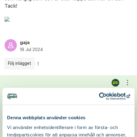
Tack!
gaja
18 Jul 2024
Följ inlägget
1
Kommentarer
Visa
Hej!
Låt piprankan etablera sig i lugn och ro utan
Denna webbplats använder cookies
beskärning. Se till att vattna den vid värme och
Vi använder enhetsidentifierare i form av första- och
torka. Det är extra viktigt när den är
tredjepartscokies för att anpassa innehåll och annonser,
nyplanterad. Till våren myllar du ner