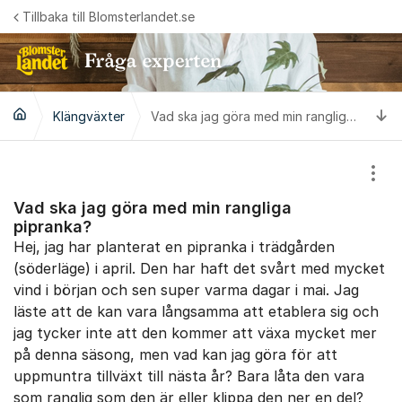
Hoppa till innehåll
Tillbaka till Blomsterlandet.se
Ti
Klängväxter
Vad ska jag göra med min rangliga pipranka?
Visa
Vad ska jag göra med min rangliga
pipranka?
Hej, jag har planterat en pipranka i trädgården
(söderläge) i april. Den har haft det svårt med mycket
vind i början och sen super varma dagar i mai. Jag
läste att de kan vara långsamma att etablera sig och
jag tycker inte att den kommer att växa mycket mer
på denna säsong, men vad kan jag göra för att
uppmuntra tillväxt till nästa år? Bara låta den vara
som ranglig som den är eller klippa den ner en del?