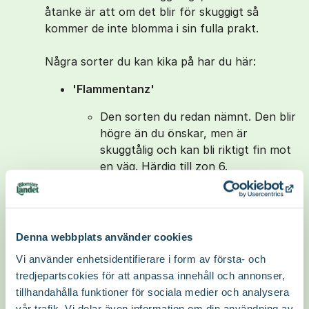
åtanke är att om det blir för skuggigt så
kommer de inte blomma i sin fulla prakt.
Några sorter du kan kika på har du här:
'Flammentanz'
Den sorten du redan nämnt. Den blir
högre än du önskar, men är
skuggtålig och kan bli riktigt fin mot
en väg. Härdig till zon 6.
'F. J. Grootendorst'
Lutar sig mer mot det rosa hållet,
men är närmare den storlek du velat
Denna webbplats använder cookies
ha och klarar sig också på lite mer
Vi använder enhetsidentifierare i form av första- och
skuggiga platser. Härdig hela vägen
tredjepartscokies för att anpassa innehåll och annonser,
till zon 7.
tillhandahålla funktioner för sociala medier och analysera
vår trafik. Vi delar även information om din användning av