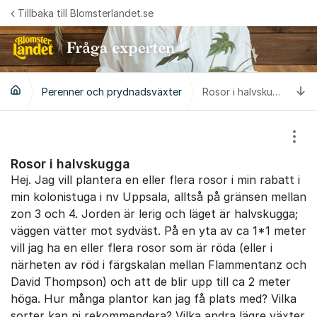
Hoppa till innehåll
Tillbaka till Blomsterlandet.se
Ti
Perenner och prydnadsväxter
Rosor i halvskugga
Visa
Rosor i halvskugga
Hej. Jag vill plantera en eller flera rosor i min rabatt i
min kolonistuga i nv Uppsala, alltså på gränsen mellan
zon 3 och 4. Jorden är lerig och läget är halvskugga;
väggen vätter mot sydväst. På en yta av ca 1*1 meter
vill jag ha en eller flera rosor som är röda (eller i
närheten av röd i färgskalan mellan Flammentanz och
David Thompson) och att de blir upp till ca 2 meter
höga. Hur många plantor kan jag få plats med? Vilka
sorter kan ni rekommendera? Vilka andra lägre växter