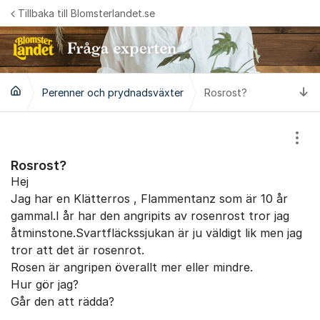
Hoppa till innehåll
Tillbaka till Blomsterlandet.se
Ti
Perenner och prydnadsväxter
Rosrost?
Visa
Rosrost?
Hej
Jag har en Klätterros , Flammentanz som är 10 år
gammal.I år har den angripits av rosenrost tror jag
åtminstone.Svartfläckssjukan är ju väldigt lik men jag
tror att det är rosenrot.
Rosen är angripen överallt mer eller mindre.
Hur gör jag?
Går den att rädda?