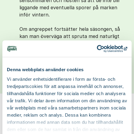
sensommaren och hösten så att de inte blir
liggande med eventuella sporer på marken
inför vintern.
Om angreppet fortsätter hela säsongen, så
kan man överväga att spruta med naturligt
svavel (Kumulus DF) precis i samband med att
bladknopparna börjar svälla efter vintern.
Med vänliga hälsningar.
Denna webbplats använder cookies
Jacob Nilsson
Trädgårdsmästare
Vi använder enhetsidentifierare i form av första- och
16 Jul 2025
tredjepartscokies för att anpassa innehåll och annonser,
tillhandahålla funktioner för sociala medier och analysera
vår trafik. Vi delar även information om din användning av
Visa
vår webbplats med våra samarbetspartners inom sociala
medier, reklam och analys. Dessa kan kombinera
Hej
informationen med annan data som du har tillhandahållit
Tack för svar.Jag har tagit några foton nu på
dem eller som de har samlat in från din användning av
rosens blad.Återkom gärna med vad du tror