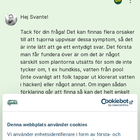
Visa
Hej Svante!
Tack för din fråga! Det kan finnas flera orsaker
till att tujorna uppvisar dessa symptom, så det
är inte lätt att ge ett entydigt svar. Det första
man får fundera över är om det är något
särskilt som plantorna utsätts för som de inte
tycker om, t ex hundkiss, vatten från pool
(inte ovanligt att folk tappar ut klorerat vatten
i häcken) eller något annat. Om ingen sådan
förklaring går att finna så kan det helt enkelt
vara skador från den gångna vintern. Tujor
drabbas ofta av s.k. frysbränna under
vintrarna då de ej kan ta upp vatten som är
fruset i marken, och om några plantor redan
Denna webbplats använder cookies
sedan tidigare på säsongen varit lite sämre så
Vi använder enhetsidentifierare i form av första- och
blir de såklart känsligare. Att inte alla plantor