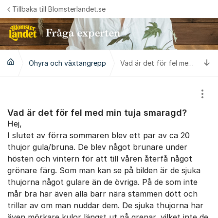
Hoppa till innehåll
Tillbaka till Blomsterlandet.se
Ti
Ohyra och växtangrepp
Vad är det för fel med min tuja smaragd?
Visa
Vad är det för fel med min tuja smaragd?
Hej,
I slutet av förra sommaren blev ett par av ca 20
thujor gula/bruna. De blev något brunare under
hösten och vintern för att till våren återfå något
grönare färg. Som man kan se på bilden är de sjuka
thujorna något gulare än de övriga. På de som inte
mår bra har även alla barr nära stammen dött och
trillar av om man nuddar dem. De sjuka thujorna har
även mörkare kulor längst ut på grenar, vilket inte de