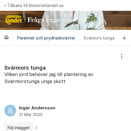
Hoppa till innehåll
Tillbaka till Blomsterlandet.se
Ti
Perenner och prydnadsväxter
Svärmors tunga
Visa
Svärmors tunga
Vilken jord behöver jag till plantering av
Svärmorstunga unga skott
Inger Andersson
21 Mar 2020
Följ inlägget
1