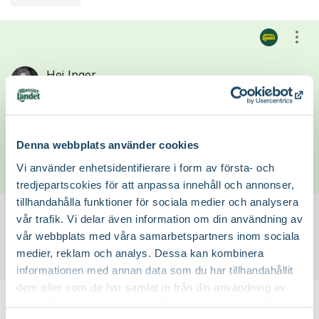
Kommentarer
Visa
Hej Inger,
En mullrik planteringsjord för krukväxter
passar bäst tex Blomsterlandets
Yrkesodlarjord. Lycka till med planteringen.
Denna webbplats använder cookies
Linda Schilén
Vi använder enhetsidentifierare i form av första- och
23 Mar 2020
tredjepartscokies för att anpassa innehåll och annonser,
tillhandahålla funktioner för sociala medier och analysera
vår trafik. Vi delar även information om din användning av
För att skriva din fråga i forumet behöver du logga in i
vår webbplats med våra samarbetspartners inom sociala
Blomsterlandets kundklubb.
Logga in här.
medier, reklam och analys. Dessa kan kombinera
informationen med annan data som du har tillhandahållit
dem eller som de har samlat in från din användning av
Hej!
Om forumet
deras tjänster. Läs mer om olika cookies genom att
Här kan du som är medlem i Blomsterlandets kundklubb