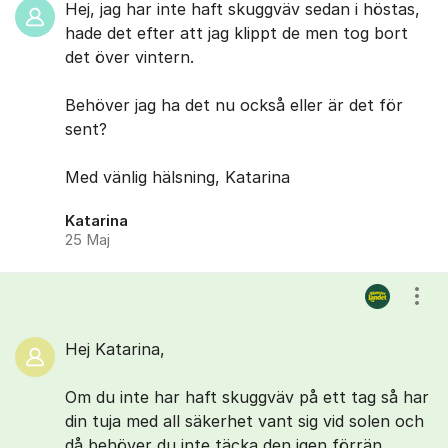
Hej, jag har inte haft skuggväv sedan i höstas,
hade det efter att jag klippt de men tog bort
det över vintern.
Behöver jag ha det nu också eller är det för
sent?
Med vänlig hälsning, Katarina
Katarina
25 Maj
Visa
Hej Katarina,
Om du inte har haft skuggväv på ett tag så har
din tuja med all säkerhet vant sig vid solen och
då behöver du inte täcka den igen förrän