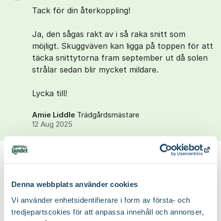
Tack för din återkoppling!
Ja, den sågas rakt av i så raka snitt som
möjligt. Skuggväven kan ligga på toppen för att
täcka snittytorna fram september ut då solen
strålar sedan blir mycket mildare.
Lycka till!
Amie Liddle
Trädgårdsmästare
12 Aug 2025
Visa
Hej, Jag beskärde vår thuja häck ca 30 cm i
Denna webbplats använder cookies
höstas och hade skuggväv på de i höst.
Vi använder enhetsidentifierare i form av första- och
tredjepartscokies för att anpassa innehåll och annonser,
Behöver jag ha det nu också eller är det för