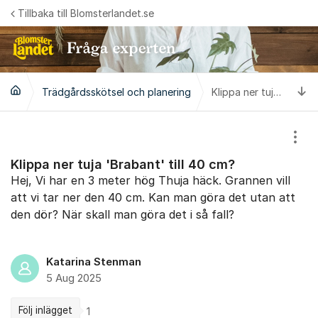
Hoppa till innehåll
Tillbaka till Blomsterlandet.se
Ti
Trädgårdsskötsel och planering
Klippa ner tuja 'Brabant' till 40 cm?
Visa
Klippa ner tuja 'Brabant' till 40 cm?
Hej, Vi har en 3 meter hög Thuja häck. Grannen vill
att vi tar ner den 40 cm. Kan man göra det utan att
den dör? När skall man göra det i så fall?
Katarina Stenman
5 Aug 2025
Följ inlägget
1