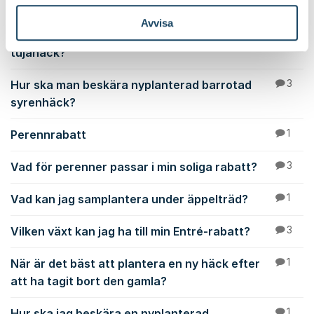
Plantering i brant slänt?
1
Avvisa
Hur mycket väv behöver jag för att täcka min
1
tujahäck?
Hur ska man beskära nyplanterad barrotad
3
syrenhäck?
Perennrabatt
1
Vad för perenner passar i min soliga rabatt?
3
Vad kan jag samplantera under äppelträd?
1
Vilken växt kan jag ha till min Entré-rabatt?
3
När är det bäst att plantera en ny häck efter
1
att ha tagit bort den gamla?
Hur ska jag beskära en nyplanterad
1