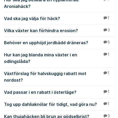
Aroniahäck?
Vad ska jag välja för häck?
1
Vilka växter kan förhindra erosion?
3
Behöver en upphöjd jordbädd dräneras?
5
Hur kan jag blanda mina växter i en
1
odlingslåda?
Växtförslag för halvskuggig rabatt mot
1
nordost?
Vad passar i en rabatt i österläge?
1
Tog upp dahliaknölar för tidigt, vad göra nu?
1
Kan thujahäcken bli brun av gödselbrist?
3