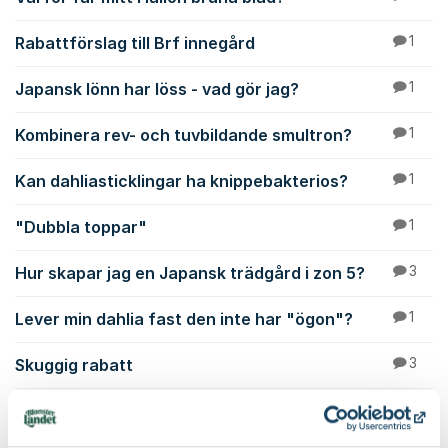
Rabattförslag till Brf innegård
1
Japansk lönn har löss - vad gör jag?
1
Kombinera rev- och tuvbildande smultron?
1
Kan dahliasticklingar ha knippebakterios?
1
"Dubbla toppar"
1
Hur skapar jag en Japansk trädgård i zon 5?
3
Lever min dahlia fast den inte har "ögon"?
1
Skuggig rabatt
3
Vilka rosor passar till min plantering i zon 6?
1