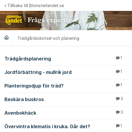
Hoppa till innehåll
Tillbaka till Blomsterlandet.se
Trädgårdsskötsel och planering
Trädgårdsskötsel och
Trädgårdsplanering
1
Jordförbättring - mullrik jord
1
Planteringsdjup för träd?
1
Beskära buskros
3
Avenbokhäck
3
Övervintra klematis i kruka. Går det?
1