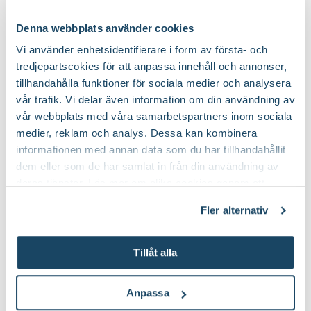
Kattamarant, varför gror inte fröerna?
1
Denna webbplats använder cookies
Spireahäck
1
Vi använder enhetsidentifierare i form av första- och
tredjepartscokies för att anpassa innehåll och annonser,
Hur tar jag bort en gammal rabatt vid
1
tillhandahålla funktioner för sociala medier och analysera
husvägg?
vår trafik. Vi delar även information om din användning av
vår webbplats med våra samarbetspartners inom sociala
När ska jag beskära nyplanterad, barrotad
1
medier, reklam och analys. Dessa kan kombinera
vinterliguster?
informationen med annan data som du har tillhandahållit
dem eller som de har samlat in från din användning av
Hur beskär jag mindre syrenplantor eller ska
1
deras tjänster. Läs mer om olika cookies genom att
jag inte beskära dem?
klicka på länken 'Fler alternativ'."
Fler alternativ
Plantering entré sekelskifteshus
3
Marktäckare under trappan
1
Tillåt alla
Växter i odlingslåda
1
Anpassa