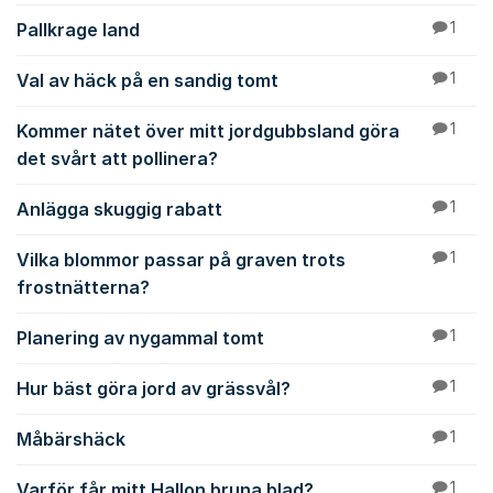
Pallkrage land
1
Val av häck på en sandig tomt
1
Kommer nätet över mitt jordgubbsland göra
1
det svårt att pollinera?
Anlägga skuggig rabatt
1
Vilka blommor passar på graven trots
1
frostnätterna?
Planering av nygammal tomt
1
Hur bäst göra jord av grässvål?
1
Måbärshäck
1
Varför får mitt Hallon bruna blad?
1