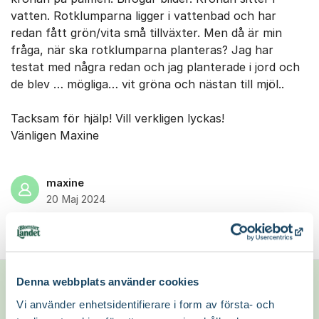
vatten. Rotklumparna ligger i vattenbad och har
redan fått grön/vita små tillväxter. Men då är min
fråga, när ska rotklumparna planteras? Jag har
testat med några redan och jag planterade i jord och
de blev … mögliga… vit gröna och nästan till mjöl..
Tacksam för hjälp! Vill verkligen lyckas!
Vänligen Maxine
maxine
20 Maj 2024
Följ inlägget
1
Kommentarer
Visa
Denna webbplats använder cookies
Vi använder enhetsidentifierare i form av första- och
Hej,