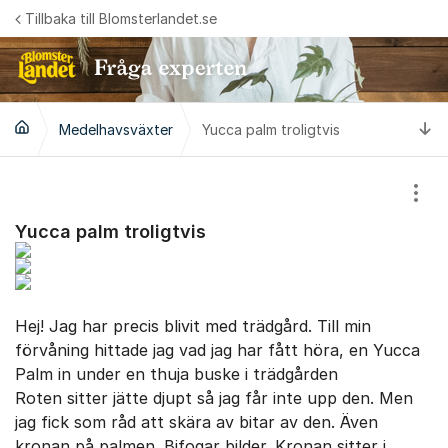
Hoppa till innehåll
Tillbaka till Blomsterlandet.se
Ti
Medelhavsväxter
Yucca palm troligtvis
Visa
Yucca palm troligtvis
Hej! Jag har precis blivit med trädgård. Till min
förvåning hittade jag vad jag har fått höra, en Yucca
Palm in under en thuja buske i trädgården
Roten sitter jätte djupt så jag får inte upp den. Men
jag fick som råd att skära av bitar av den. Även
kronan på palmen. Bifogar bilder. Kronan sitter i