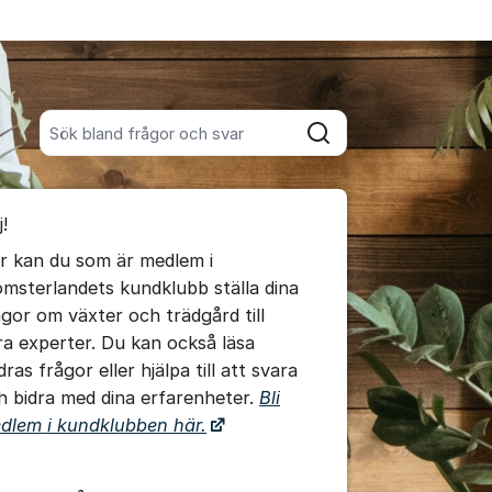
Sök bland alla inlägg
Sök
umet
!
te kommentaren
r kan du som är medlem i
omsterlandets kundklubb ställa dina
ällningar för inlägg/kommentar
ågor om växter och trädgård till
ra experter. Du kan också läsa
ras frågor eller hjälpa till att svara
h bidra med dina erfarenheter.
Bli
dlem i kundklubben här.