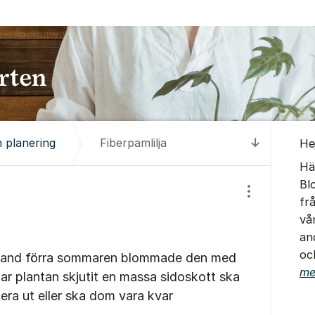
Om for
 planering
Fiberpamlilja
Hej
Till senas
Hä
Bl
Visa/dölj inst
fr
vå
and
oc
 friland förra sommaren blommade den med
me
r plantan skjutit en massa sidoskott ska
era ut eller ska dom vara kvar