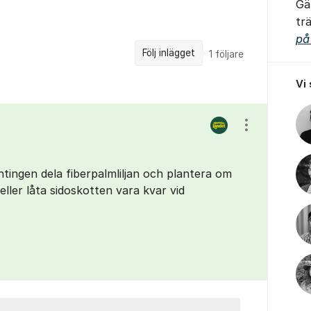
Gä
tr
på
Följ inlägget
1
följare
Vi
Visa/dölj ins
ntingen dela fiberpalmliljan och plantera om
eller låta sidoskotten vara kvar vid