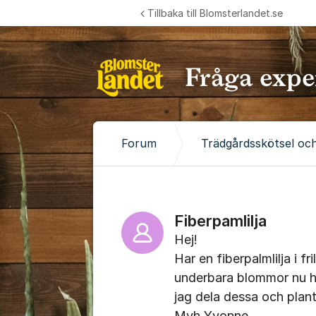
Hoppa till innehåll
Tillbaka till Blomsterlandet.se
Forum
Trädgårdsskötsel och
Fiberpamlilja
Hej!
Har en fiberpalmlilja i
underbara blommor nu ha
jag dela dessa och plant
Mvh Yvonne