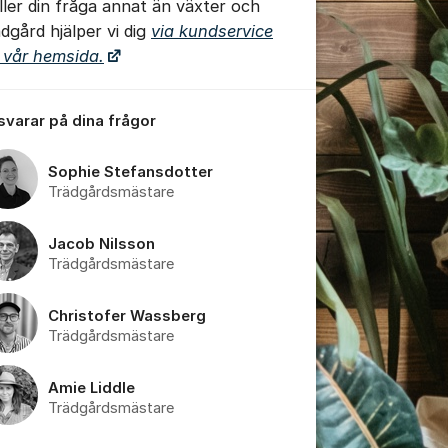
ller din fråga annat än växter och
ädgård hjälper vi dig
via kundservice
 vår hemsida.
 svarar på dina frågor
Sophie Stefansdotter
tällningar för inlägg/kommentar
Trädgårdsmästare
Jacob Nilsson
Trädgårdsmästare
Christofer Wassberg
Trädgårdsmästare
Amie Liddle
Trädgårdsmästare