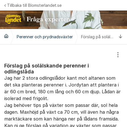
Hoppa till innehåll
Tillbaka till Blomsterlandet.se
Ti
Perenner och prydnadsväxter
Förslag på solälskande perenner i odlingslåda
Visa
Förslag på solälskande perenner i
odlingslåda
Jag har 2 stora odlingslådor kant mot altanen som
det ska planteras perenner i. Jordytan att plantera i
är 60 cm bred, 180 cm lång och 60 cm djup. Lådan är
isolerad med frigolit.
Jag behöver tips på växter som passar där, sol hela
dagen. Maxhöjd på växt ca 70 cm, vill även ha några
marktäckare som kan hänga ner på lådans framsida.
Kan ni ge förslag på variation av växter som passar