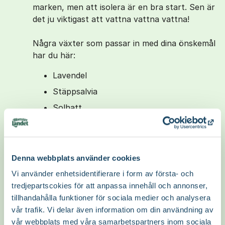
marken, men att isolera är en bra start. Sen är
det ju viktigast att vattna vattna vattna!
Några växter som passar in med dina önskemål
har du här:
Lavendel
Stäppsalvia
Solhatt
Näva
Malört
Kärleksört
Denna webbplats använder cookies
Rosenbräcka
Vi använder enhetsidentifierare i form av första- och
tredjepartscokies för att anpassa innehåll och annonser,
Aubretia
tillhandahålla funktioner för sociala medier och analysera
Det kommer ju sedan inte bli allt för många
vår trafik. Vi delar även information om din användning av
plantor som kommer få plats. Jag kan då
vår webbplats med våra samarbetspartners inom sociala